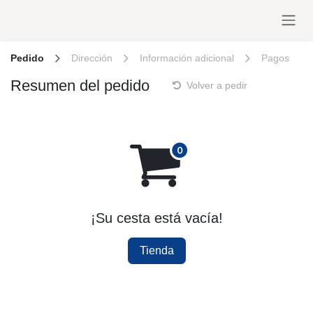
Ir al contenido
Pedido
Dirección
Información adicional
Pagos
Resumen del pedido
Volver a pedir
¡Su cesta está vacía!
Tienda