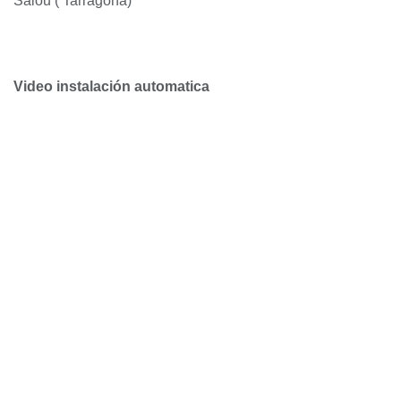
PERGOLA SALOU
Diseño
Esteva diseñó un modelo de pérgola de elevación
automática que facilitase la difícil tarea de montar ,
desmontar y almacenar este elemento efímero.
Materiales
Acero Inoxidable y madera tratada
Lugar
Salou ( Tarragona)
Video instalación automatica