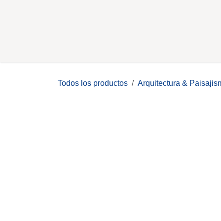
Ir al contenido
Inicio
Nosotros
Proyect
Todos los productos
Arquitectura & Pais