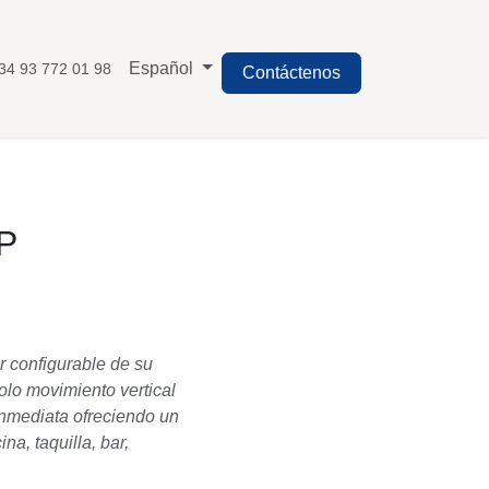
Español
 93 772 01 98
Contáctenos
P
rácter configurable de
a en un solo movimiento
ad de forma inmediata
do. Versiones: oficina,