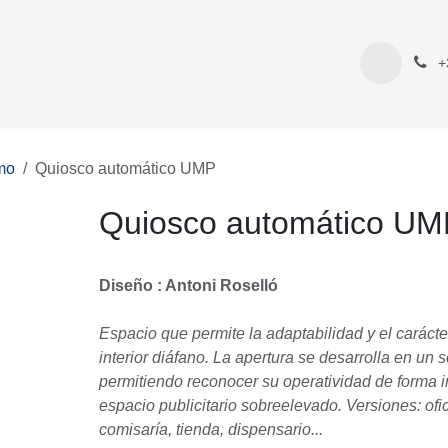
os Destacados
Catálogos
Productos
+34
ajismo
Quiosco automático UMP
Quiosco automático UM
Diseño : Antoni Roselló
Espacio que permite la adaptabilidad y el ca
su interior diáfano. La apertura se desarroll
vertical permitiendo reconocer su operativid
ofreciendo un espacio publicitario sobreeleva
taquilla, bar, comisaría, tienda, dispensario...